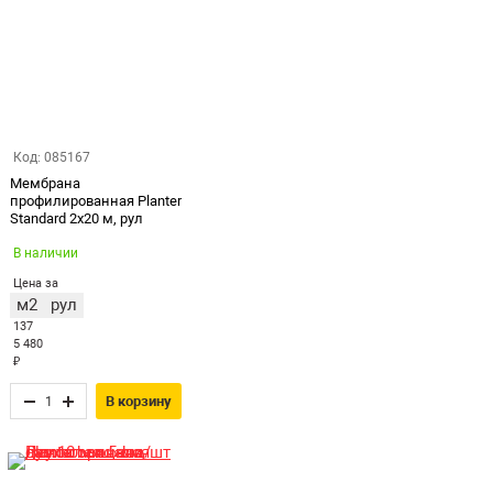
Код: 085167
Мембрана
профилированная Planter
Standard 2х20 м, рул
В наличии
Цена за
м2
рул
137
5 480
₽
В корзину