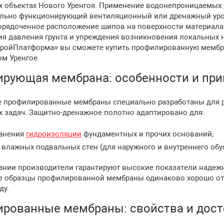
х объектах Нового Уренгоя. Применение водонепроницаемых
ально функционирующий вентиляционный или дренажный уро
порядоченное расположение шипов на поверхности материала
я давления грунта и упреждения возникновения локальных на
тройПлатформа» вы сможете купить профилированную мембр
м Уренгое.
рующая мембрана: особенности и пр
е профилированные мембраны специально разработаны для 
х задач. Защитно-дренажное полотно адаптировано для:
анения
гидроизоляции
фундаментных и прочих оснований;
влажных подвальных стен (для наружного и внутреннего обу
ании производители гарантируют высокие показатели надежн
 образцы профилированной мембраны одинаково хорошо от
ду.
рованные мембраны: свойства и дост