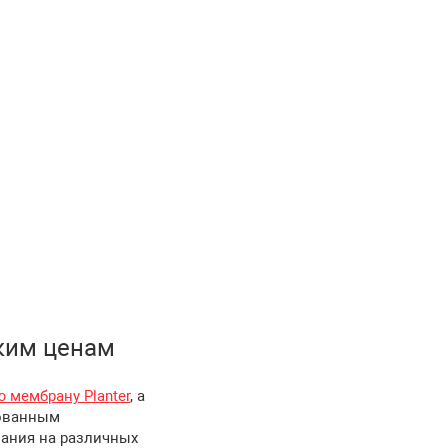
ким ценам
 мембрану Planter
, а
дованным
вания на различных