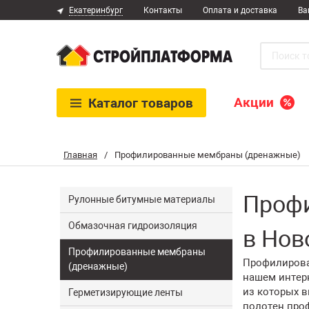
Екатеринбург
Контакты
Оплата и доставка
Ва
Акции
Каталог
товаров
Главная
/
Профилированные мембраны (дренажные)
Проф
Рулонные битумные материалы
Обмазочная гидроизоляция
в Нов
Профилированные мембраны
Профилирова
(дренажные)
нашем интер
из которых в
Герметизирующие ленты
полотен про