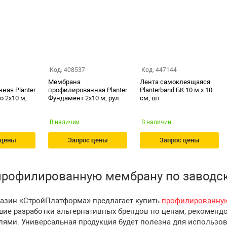
Код: 408537
Код: 447144
Мембрана
Лента самоклеящаяся
ная Planter
профилированная Planter
Planterband БК 10 м х 10
о 2х10 м,
Фундамент 2х10 м, рул
см, шт
В наличии
В наличии
 цены
Запрос цены
Запрос цены
профилированную мембрану по заводс
газин «СтройПлатформа» предлагает купить
профилированную
шие разработки альтернативных брендов по ценам, рекомен
лями. Универсальная продукция будет полезна для использо