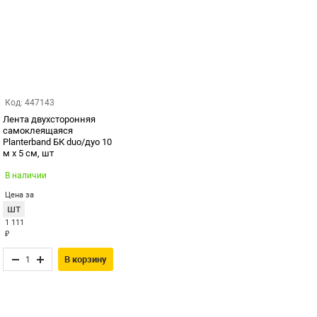
Код: 447143
Лента двухсторонняя
самоклеящаяся
Planterband БК duo/дуо 10
м х 5 см, шт
В наличии
Цена за
шт
1 111
₽
В корзину