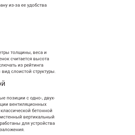
ну из-за ее удобства
етры толщины, веса и
енок считается высота
ключать из рейтинга
вид слоистой структуры.
ой
е позиции с одно-, двух-
ации вентиляционных
й классической бетонной
ристенный вертикальный
работаны для устройства
 заложения.