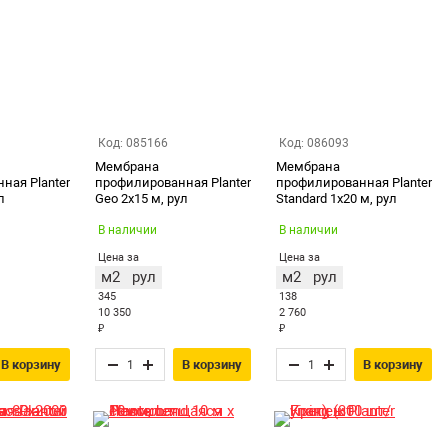
Код: 085166
Код: 086093
Мембрана
Мембрана
ная Planter
профилированная Planter
профилированная Planter
л
Geo 2х15 м, рул
Standard 1х20 м, рул
В наличии
В наличии
Цена за
Цена за
м2
рул
м2
рул
345
138
10 350
2 760
₽
₽
В корзину
В корзину
В корзину