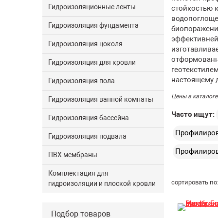
Гидроизоляционные ленты
стойкостью 
водопоглоще
Гидроизоляция фундамента
биопоражени
эффективней
Гидроизоляция цоколя
изготавливае
отформованн
Гидроизоляция для кровли
геотекстиле
настоящему 
Гидроизоляция пола
Цены в каталоге
Гидроизоляция ванной комнаты
Часто ищут:
Гидроизоляция бассейна
Профилиро
Гидроизоляция подвала
Профилиров
ПВХ мембраны
Комплектация для
сортировать по
гидроизоляции и плоской кровли
Подбор товаров