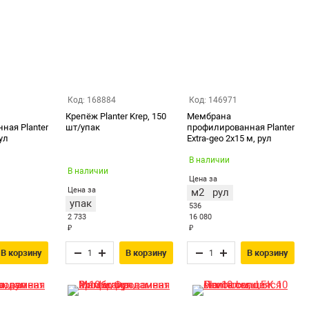
Код: 168884
Код: 146971
Крепёж Planter Krep, 150
Мембрана
ная Planter
шт/упак
профилированная Planter
рул
Extra-geo 2х15 м, рул
В наличии
В наличии
Цена за
Цена за
м2
рул
упак
536
2 733
16 080
₽
₽
В корзину
В корзину
В корзину