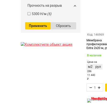
Прочность на разрыв
5300 Н/м
(5)
Применить
Сбросить
Код: 146969
Мембрана
профилирован
Extra 2х20 м, 
В наличии
Цена за
м2
рул
286
11 440
₽