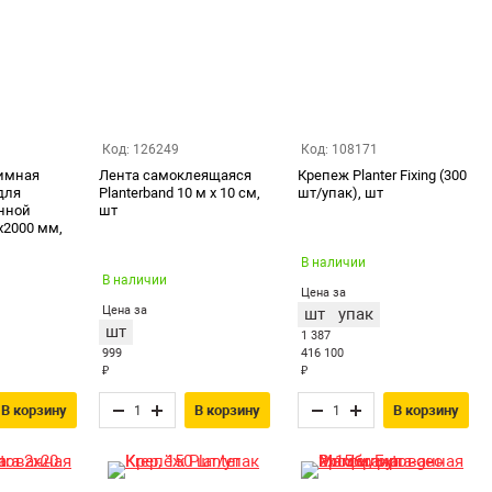
Код: 126249
Код: 108171
имная
Лента самоклеящаяся
Крепеж Planter Fixing (300
 для
Planterband 10 м х 10 см,
шт/упак), шт
нной
шт
2000 мм,
В наличии
В наличии
Цена за
Цена за
шт
упак
шт
1 387
999
416 100
₽
₽
В корзину
В корзину
В корзину