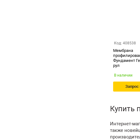
Код: 408538
Мембрана
профилирован
Фундамент Ге
рул
В наличии
Запрос
Купить 
Интернет-ма
также новей
производите