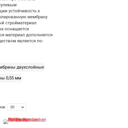
 нулевым
ции устойчивость к
филированную мембрану
ый стройматериал
ва оснащается
оя материал дополняется
еством является по-
мбраны двухслойные
ы 0,55 мм
ов: