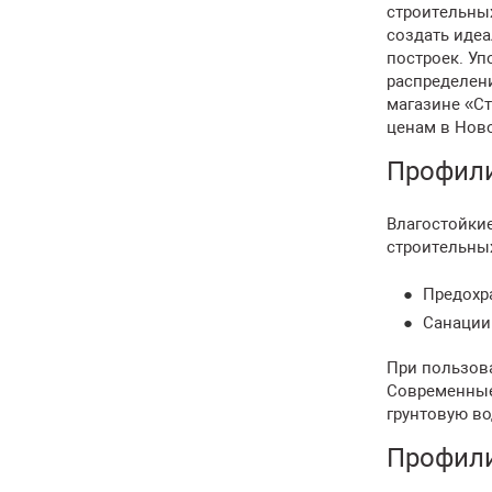
строительны
создать иде
построек. У
распределени
магазине «С
ценам в Ново
Профили
Влагостойки
строительны
Предохр
Санации 
При пользов
Современные
грунтовую во
Профили