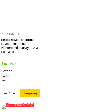
Код: 196928
Лента двухсторонняя
самоклеящаяся
Planterband duo/дуо 10 м
х 5 см, шт
В наличии
Цена за
шт
745
₽
В корзину