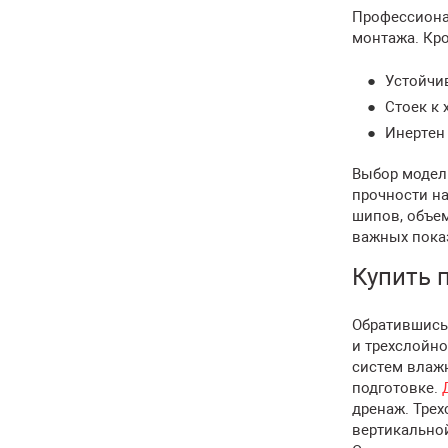
Профессиона
монтажа. Кр
Устойчи
Стоек к
Инертен
Выбор модел
прочности н
шипов, объем
важных пока
Купить 
Обратившись 
и трехслойн
систем влажн
подготовке.
дренаж. Трех
вертикально