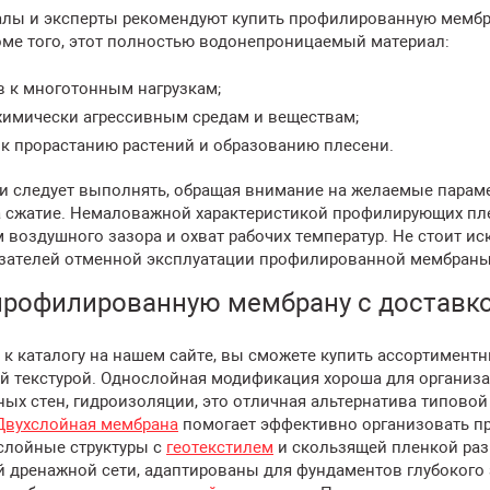
лы и эксперты рекомендуют купить профилированную мембра
оме того, этот полностью водонепроницаемый материал:
в к многотонным нагрузкам;
 химически агрессивным средам и веществам;
 к прорастанию растений и образованию плесени.
и следует выполнять, обращая внимание на желаемые парам
а сжатие. Немаловажной характеристикой профилирующих пл
 воздушного зазора и охват рабочих температур. Не стоит ис
зателей отменной эксплуатации профилированной мембраны 
профилированную мембрану с доставк
к каталогу на нашем сайте, вы сможете купить ассортиментны
ой текстурой. Однослойная модификация хороша для организ
ых стен, гидроизоляции, это отличная альтернатива типово
Двухслойная мембрана
помогает эффективно организовать п
слойные структуры с
геотекстилем
и скользящей пленкой раз
й дренажной сети, адаптированы для фундаментов глубокого