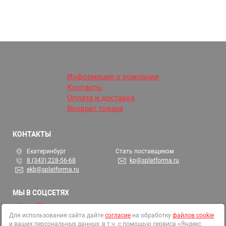
Информация о компании
Контакты
Оплата и доставка
Возврат товара
КОНТАКТЫ
Екатеринбург
Стать поставщиком
8 (343) 228-56-68
kp@splatforma.ru
ekb@splatforma.ru
МЫ В СОЦСЕТЯХ
Для использования сайта дайте
согласие
на обработку
файлов cookie
и ваших персональных данных, в т.ч. с помощью сервиса «Яндекс