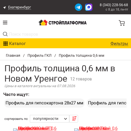
8 (343) 228-56-68
Екатеринбург
с 8 до 18, пн-пт
Акции
Каталог
Фильтры
Расчет доставки
Главная
/
Профиль ГКЛ
/
Профиль толщина 0,6 мм
Организациям
Профиль толщина 0,6 мм в
Опыт поставок
Новом Уренгое
12 товаров
Цены в каталоге актуальны на 07.08.2026
Статьи
Часто ищут:
Контакты
Профиль для гипсокартона 28х27 мм
Профиль для гипсок
Оплата и Доставка
сортировать по:
Возврат товара