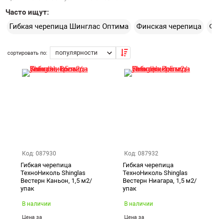
представлен ассортимент мягкой черепицы Шинглас
Часто ищут:
серии Вестерн, а также перечислены характеристики
каждой единицы продукции, и даны описания. Если вам
Екатеринбург
Гибкая черепица Шинглас Оптима
Финская черепица
Фи
нужна консультация, позвоните нам или напишите
менеджеру в чат справа. Мы поможем сделать выбор
материалов под ваши задачи и оформить заказ.
сортировать по:
Код: 087930
Код: 087932
Гибкая черепица
Гибкая черепица
ТехноНиколь Shinglas
ТехноНиколь Shinglas
Вестерн Каньон, 1,5 м2/
Вестерн Ниагара, 1,5 м2/
упак
упак
В наличии
В наличии
Цена за
Цена за