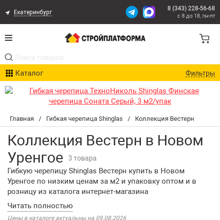
8 (343) 228-56-68
Екатеринбург
с 8 до 18, пн-пт
Акции
Каталог
Фильтры
Расчет доставки
Организациям
Главная
/
Гибкая черепица Shinglas
/
Коллекция Вестерн
Опыт поставок
Коллекция Вестерн в Новом
Статьи
Уренгое
3 товара
Гибкую черепицу Shinglas Вестерн купить в Новом
Контакты
Уренгое по низким ценам за м2 и упаковку оптом и в
розницу из каталога интернет-магазина
Оплата и Доставка
СтройПлатформа. Возможна доставка или самовывоз
заказов со склада. В каталоге нашего интернет-магазина
Цены в каталоге актуальны на 09.08.2026
Возврат товара