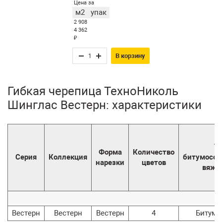
Цена за
м2
упак
2 908
4 362
₽
В корзину
Гибкая черепица ТехноНиколь
Шинглас Вестерн: характеристики
Т
Форма
Количество
Серия
Коллекция
битумосо
нарезки
цветов
вяжу
Вестерн
Вестерн
Вестерн
4
Битумн