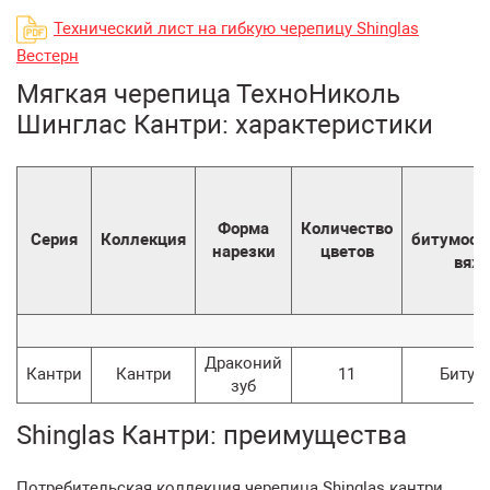
Технический лист на гибкую черепицу Shinglas
Вестерн
Мягкая черепица ТехноНиколь
Шинглас Кантри: характеристики
Т
Форма
Количество
Серия
Коллекция
битумосо
нарезки
цветов
вяж
Драконий
Кантри
Кантри
11
Битумн
зуб
Shinglas Кантри: преимущества
Потребительская коллекция черепица Shinglas кантри