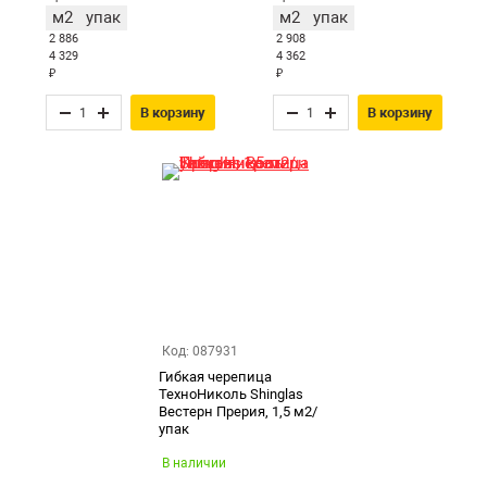
м2
упак
м2
упак
2 886
2 908
4 329
4 362
₽
₽
В корзину
В корзину
Код: 087931
Гибкая черепица
ТехноНиколь Shinglas
Вестерн Прерия, 1,5 м2/
упак
В наличии