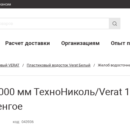
кансии
Расчет доставки
Организациям
Опыт п
овый VERAT
/
Пластиковый водосток Verat Белый
/
Желоб водосточны
00 мм ТехноНиколь/Verat 1
енгое
код:
043936