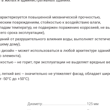
 в жилых и административных зданиях.
 характеризуется повышенной механической прочностью,
ческим повреждениям, стойкостью к воздействию влаги,
падам температур; не подвержен поражению коррозией; не вы
его срока эксплуатации);
даний от разрушительного влияния воды; выполняет эстетич
шему дому);
дизайн – может использоваться в любой архитектуре зданий
 элемента);
костью – не горит; при эксплуатации не выделяет вредные в
легкий вес – значительно не утяжеляет фасад; обладает ши
-50°С до +50°С).
Диаметр:
125 мм