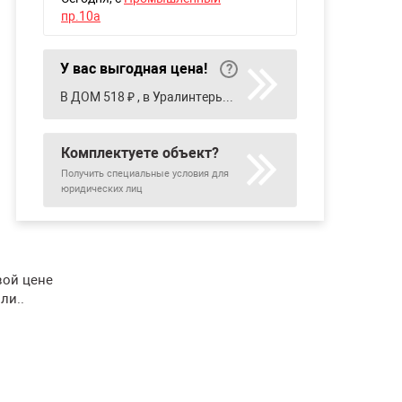
пр.10а
У вас выгодная цена!
В ДОМ 518 ₽ , в Уралинтерьер 507 ₽
Комплектуете объект?
Получить специальные условия для
юридических лиц
вой цене
ли..