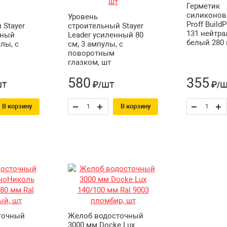
Герметик
силиконов
Уровень
Proff Build
 Stayer
строительный Stayer
131 нейтр
нный
Leader усиленный 80
белый 280 
улы, с
см, 3 ампулы, с
поворотным
глазком, шт
580
355
шт
шт
ш
₽/
₽/
В корзину
В корзину
точный
Желоб водосточный
3000 мм Docke Lux