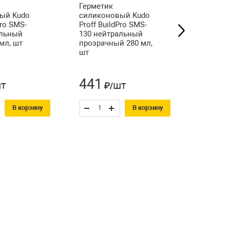
Герметик
ый Kudo
силиконовый Kudo
Удлинит
Pro SMS-
Proff BuildPro SMS-
кроншт
альный
130 нейтральный
металли
мл, шт
прозрачный 280 мл,
ТехноНи
шт
регулир
прямой,
441
126
т
шт
₽/
₽
В корзину
В корзину