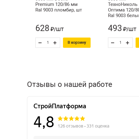
Premium 120/86 мм
ТехноНиколь
Ral 9003 пломбир, шт
Оптима 120/8
Ral 9003 белы
628
493
шт
шт
₽/
₽/
В корзину
Отзывы о нашей работе