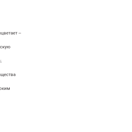
цветает –
ескую
;
ещества
роким