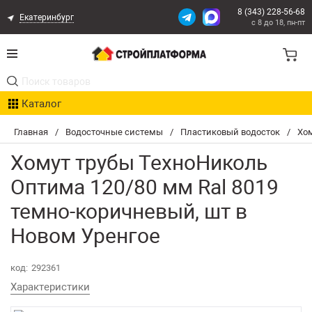
8 (343) 228-56-68
Екатеринбург
с 8 до 18, пн-пт
Акции
Каталог
Расчет доставки
Главная
/
Водосточные системы
/
Пластиковый водосток
/
Хом
Организациям
Хомут трубы ТехноНиколь
Опыт поставок
Оптима 120/80 мм Ral 8019
темно-коричневый, шт в
Статьи
Новом Уренгое
Контакты
код:
292361
Оплата и Доставка
Характеристики