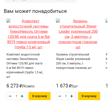
поливинилхлорида с различными добавками;
Простой монтаж;
Вам может понадобиться
Легко чистится;
Не подвержен коррозии и биопоражению;
Устойчив к УФ-излучению.
Комплект водосточной
Уровень строительный
Уро
системы ТехноНиколь
Stayer Leader усиленный
Sta
Оптима 120/80 для ската
200 см, 3 ампулы, с
150
6 м Ral 8019 темно-
поворотным глазком, шт
пов
коричневый (труба 1,5 м),
шт
6 273
1 673
1 
₽/Компл
₽/шт
В корзину
В корзину