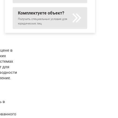
Комплектуете объект?
Получить специальные условия для
юридических лиц
 цене в
ких
истемах
т для
оводности
ление.
ь в
ованного