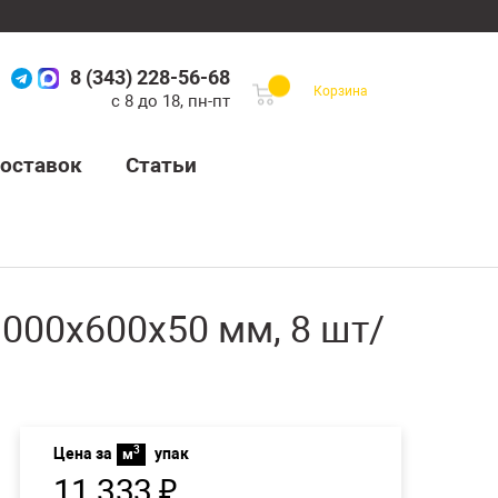
8 (343) 228-56-68
Корзина
с 8 до 18, пн-пт
оставок
Статьи
000х600х50 мм, 8 шт/
3
Цена за
упак
м
11 333
₽