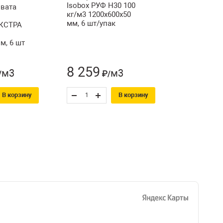
Isobox РУФ Н30 100
вата
кг/м3 1200х600х50
мм, 6 шт/упак
ЭКСТРА
м, 6 шт
8 259
м3
м3
/
₽/
В корзину
В корзину