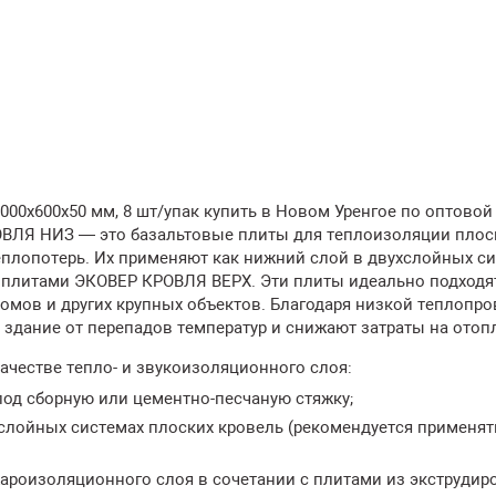
000х600х50 мм, 8 шт/упак купить в Новом Уренгое по оптовой
ОВЛЯ НИЗ — это базальтовые плиты для теплоизоляции плос
плопотерь. Их применяют как нижний слой в двухслойных с
и плитами ЭКОВЕР КРОВЛЯ ВЕРХ. Эти плиты идеально подходя
мов и других крупных объектов. Благодаря низкой теплопр
здание от перепадов температур и снижают затраты на отоп
ачестве тепло- и звукоизоляционного слоя:
од сборную или цементно-песчаную стяжку;
услойных системах плоских кровель (рекомендуется применят
ожароизоляционного слоя в сочетании с плитами из экструдир