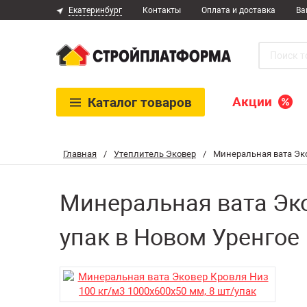
Екатеринбург
Контакты
Оплата и доставка
Ва
Акции
Каталог
товаров
Главная
/
Утеплитель Эковер
/
Минеральная вата Эко
Минеральная вата Эко
упак в Новом Уренгое