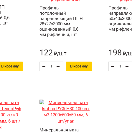
ПП
Профиль
Профиль
м
потолочный
направля
 0,6
направляющий ППН
50х40х3000
, шт
28х27х3000 мм
оцинкован
оцинкованный 0,6
мм рифлен
мм рифленый, шт
122
198
шт
ш
₽/
₽/
В корзину
В корзину
Минеральная вата