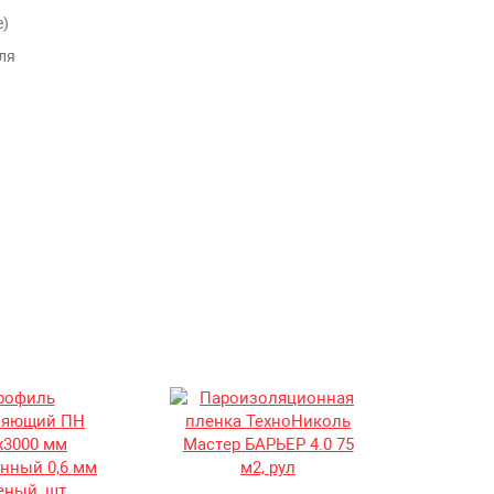
е)
ля