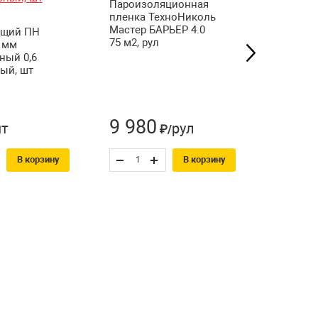
Пароизоляционная
Пароиз
пленка ТехноНиколь
пленка 
Мастер БАРЬЕР 4.0
Мастер 
ющий ПН
75 м2, рул
75 м2, р
 мм
ный 0,6
ый, шт
9 980
5 99
т
рул
₽/
В корзину
В корзину