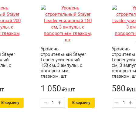
Уровень
Уровень
 Stayer
строительный Stayer
строительн
нный
Leader усиленный
Leader уси
улы, с
150 см, 3 ампулы, с
см, 3 ампул
поворотным
поворотн
глазком, шт
глазком, ш
1 050
580
шт
шт
ш
₽/
₽/
В корзину
В корзину