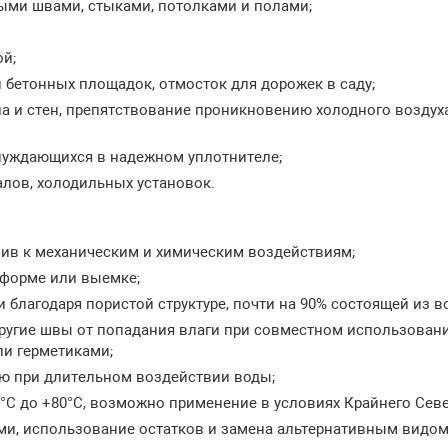
ыми швами, стыками, потолками и полами;
й;
 бетонных площадок, отмосток для дорожек в саду;
а и стен, препятствование проникновению холодного воздух
, нуждающихся в надежном уплотнителе;
лов, холодильных установок.
чив к механическим и химическим воздействиям;
 форме или выемке;
благодаря пористой структуре, почти на 90% состоящей из во
угие швы от попадания влаги при совместном использовани
и герметиками;
ию при длительном воздействии воды;
0°С до +80°С, возможно применение в условиях Крайнего Севе
и, использование остатков и замена альтернативным видо