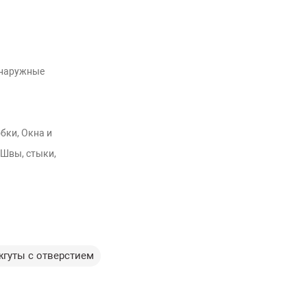
 наружные
бки, Окна и
 Швы, стыки,
гуты с отверстием