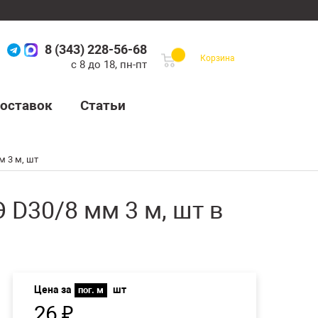
8 (343) 228-56-68
Корзина
с 8 до 18, пн-пт
оставок
Статьи
 3 м, шт
D30/8 мм 3 м, шт в
Цена за
шт
пог. м
26
₽