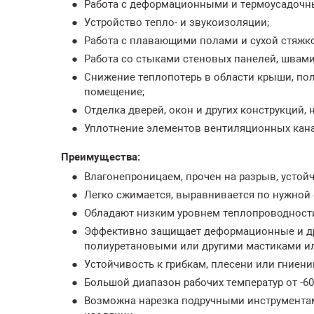
Работа с деформационными и термоусадочн
Устройство тепло- и звукоизоляции;
Работа с плавающими полами и сухой стяжко
Работа со стыками стеновых панелей, швами
Снижение теплопотерь в области крыши, пол
помещение;
Отделка дверей, окон и других конструкций
Уплотнение элементов вентиляционных кана
Преимущества:
Влагонепроницаем, прочен на разрыв, устой
Легко сжимается, выравнивается по нужной
Обладают низким уровнем теплопроводности 
Эффективно защищает деформационные и др
полиуретановыми или другими мастиками ил
Устойчивость к грибкам, плесени или гниен
Большой диапазон рабочих температур от -6
Возможна нарезка подручными инструментам