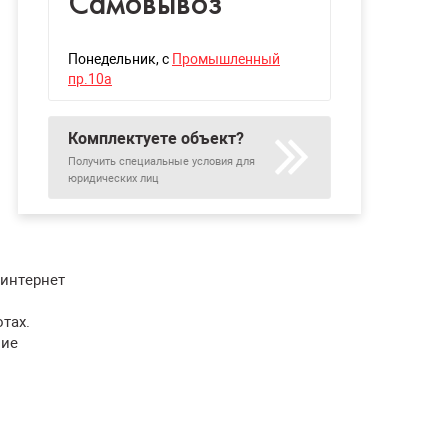
Самовывоз
Понедельник
, с
Промышленный
пр.10а
Комплектуете объект?
Получить специальные условия для
юридических лиц
 интернет
тах.
ние