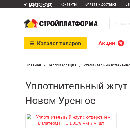
Екатеринбург
Контакты
Оплата и доставка
Ва
Акции
Каталог
товаров
Главная
/
Теплоизоляция
/
Утеплитель на вспененно
Уплотнительный жгут 
Новом Уренгое