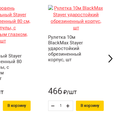
Рулетка 10м
Рулетка
BlackMax Stayer
Stayer 
ударостойкий
обрези
обрезиненный
корпус, 
ый Stayer
корпус, шт
ленный 80
ы, с
ым
т
466
316
т
шт
₽/
₽
В корзину
В корзину