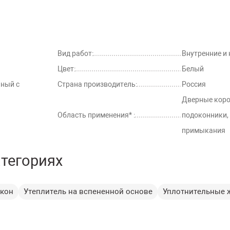
Вид работ:
Внутренние и
Цвет:
Белый
ьный с
Страна производитель:
Россия
Дверные коро
Область применения* :
подоконники,
примыкания
атегориях
окон
Утеплитель на вспененной основе
Уплотнительные ж