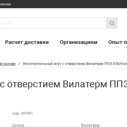
кансии
Расчет доставки
Организациям
Опыт п
й основе
/
Уплотнительный жгут с отверстием Вилатерм ППЭ D30/8 мм
с отверстием Вилатерм ППЭ 
код:
307991
Бренд:
Вилатерм