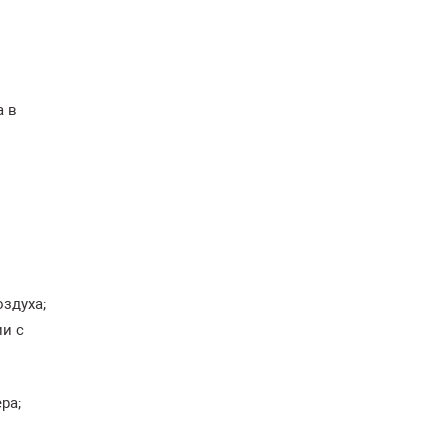
а в
здуха;
и с
ра;
м