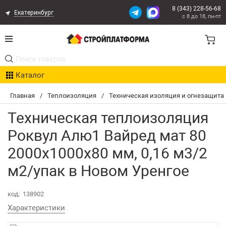
8 (343) 228-56-68
Екатеринбург
с 8 до 18, пн-пт
Акции
Каталог
Расчет доставки
Главная
/
Теплоизоляция
/
Техническая изоляция и огнезащита
Организациям
Техническая теплоизоляция
Опыт поставок
Роквул Алю1 Вайред мат 80
2000х1000х80 мм, 0,16 м3/2
Статьи
м2/упак в Новом Уренгое
Контакты
код:
138902
Оплата и Доставка
Характеристики