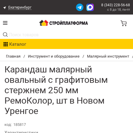
8 (343) 228-56-68
Екатеринбург
с 8 до 18, пн-пт
Акции
Каталог
Расчет доставки
Главная
/
Инструмент и оборудование
/
Малярный инструмент
Организациям
Карандаш малярный
Опыт поставок
овальный с графитовым
стержнем 250 мм
Статьи
РемоКолор, шт в Новом
Контакты
Уренгое
Оплата и Доставка
код:
185817
Характеристики