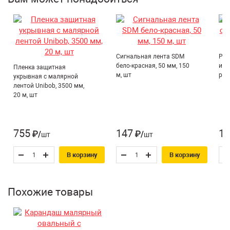
Вид работ:
Грифель устойчив к стиранию.
наружные
Цвет:
Серый
Материал:
Графит
Рукоятка:
Деревянная
Сигнальная лента SDM
Рук
бело-красная, 50 мм, 150
иск
Пленка защитная
Страна производитель:
Китай
м, шт
раз
укрывная с малярной
лентой Unibob, 3500 мм,
20 м, шт
755
147
16
₽/шт
₽/шт
В корзину
В корзину
Похожие товары