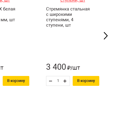
Х белая
Стремянка стальная
Стремян
с широкими
с широ
 мм, шт
ступенями, 4
ступеня
ступени, шт
ступени
3 400
2 66
т
шт
₽/
В корзину
В корзину