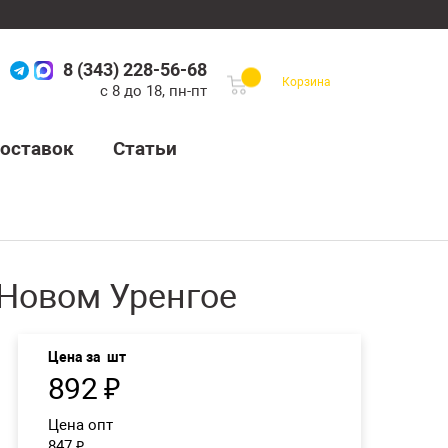
8 (343) 228-56-68
Корзина
с 8 до 18, пн-пт
оставок
Статьи
 Новом Уренгое
Цена за
шт
892
₽
Цена опт
847
₽