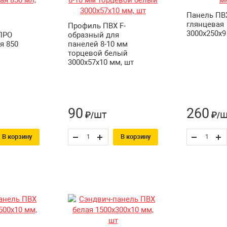
Панель ПВ
глянцевая
Профиль ПВХ F-
3000х250х9
ПРО
образный для
я 850
панелей 8-10 мм
торцевой белый
3000х57х10 мм, шт
90
260
шт
ш
₽/
₽/
В корзину
В корзину