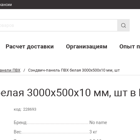
кансии
Расчет доставки
Организациям
Опыт п
анели ПВХ
/
Сэндвич-панель ПВХ белая 3000х500х10 мм, шт
елая 3000х500х10 мм, шт в
код:
228693
Бренд:
No name
Вес:
3 кг