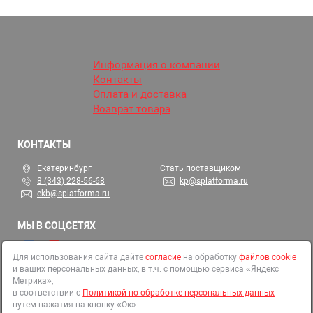
Информация о компании
Контакты
Оплата и доставка
Возврат товара
КОНТАКТЫ
Екатеринбург
Стать поставщиком
8 (343) 228-56-68
kp@splatforma.ru
ekb@splatforma.ru
МЫ В СОЦСЕТЯХ
Для использования сайта дайте
согласие
на обработку
файлов cookie
и ваших персональных данных, в т.ч. с помощью сервиса «Яндекс
© 2002-2026 СтройПлатформа
Метрика»,
ОГРН 1146679000313
в соответствии с
Политикой по обработке персональных данных
путем нажатия на кнопку «Ок»
Все права защищены