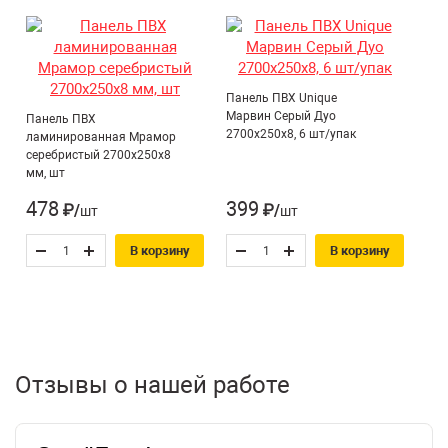
Характеристики:
Материал:
ПВХ
Размер панели:
0,25 х 2,7 м
Панель ПВХ Unique
Марвин Серый Дуо
Панель ПВХ
Толщина:
8 мм
2700х250х8, 6 шт/упак
ламинированная Мрамор
Площадь одной панели:
0,675 м²
серебристый 2700х250х8
мм, шт
Особенности:
Высококачественная печать, 3-
слойное лаковое покрытие, антистатическое
478
399
₽/шт
₽/шт
свойство
В корзину
В корзину
Область применения: Идеальны для отделки стен в
жилых комнатах, коридорах, кухнях, балконах и
коммерческих помещениях.
Отзывы о нашей работе