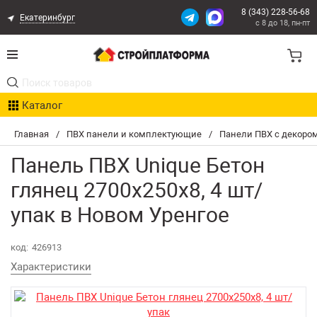
8 (343) 228-56-68
Екатеринбург
с 8 до 18, пн-пт
Акции
Каталог
Расчет доставки
Главная
/
ПВХ панели и комплектующие
/
Панели ПВХ с декоро
Организациям
Панель ПВХ Unique Бетон
Опыт поставок
глянец 2700х250х8, 4 шт/
упак в Новом Уренгое
Статьи
Контакты
код:
426913
Характеристики
Оплата и Доставка
Возврат товара