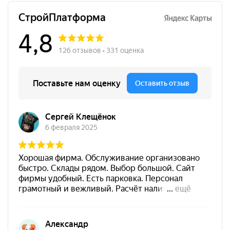
слоем плит Эковер Вент-Фасад. При этом внешний слой
укладывается со смещением швов относительно
внутреннего для улучшения теплоизоляции. Для малых
зданий допускается использование плит с
ветрозащитными мембранами.