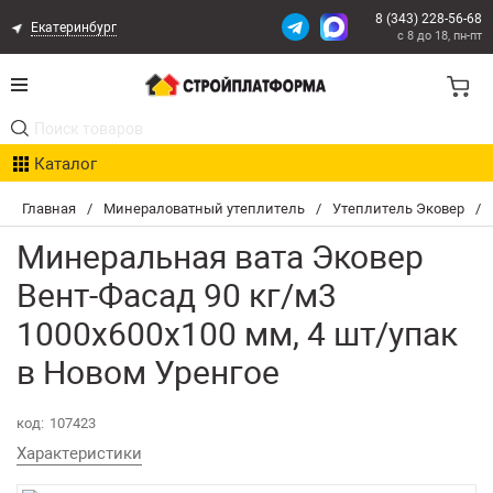
8 (343) 228-56-68
Екатеринбург
с 8 до 18, пн-пт
Акции
Каталог
Расчет доставки
Главная
/
Минераловатный утеплитель
/
Утеплитель Эковер
/
Организациям
Минеральная вата Эковер
Опыт поставок
Вент-Фасад 90 кг/м3
1000х600х100 мм, 4 шт/упак
Статьи
в Новом Уренгое
Контакты
код:
107423
Оплата и Доставка
Характеристики
Возврат товара