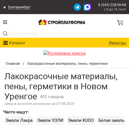
8 (343) 228-56-68
Екатеринбург
с 8 до 18, пн-пт
Акции
Каталог
Фильтры
Расчет доставки
Организациям
Главная
/
Лакокрасочные материалы, пены, герметики
Лакокрасочные материалы,
Опыт поставок
пены, герметики в Новом
Статьи
Уренгое
405 товаров
Контакты
Цены в каталоге актуальны на 07.08.2026
Часто ищут:
Оплата и Доставка
Эмали Лакра
Эмали УЗЛИ
Эмали KUDO
Белая эмаль