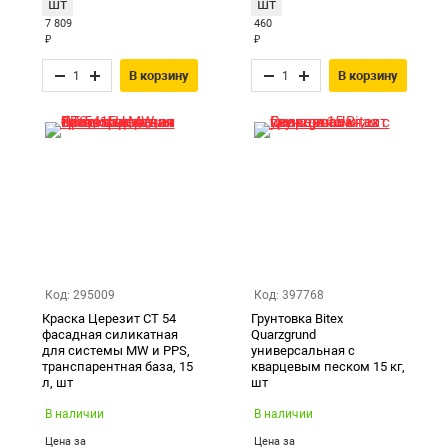
шт
шт
7 809
460
₽
₽
В корзину
В корзину
Код: 295009
Код: 397768
Краска Церезит CT 54
Грунтовка Bitex
фасадная силикатная
Quarzgrund
для системы MW и PPS,
универсальная c
транспарентная база, 15
кварцевым песком 15 кг,
л, шт
шт
В наличии
В наличии
Цена за
Цена за