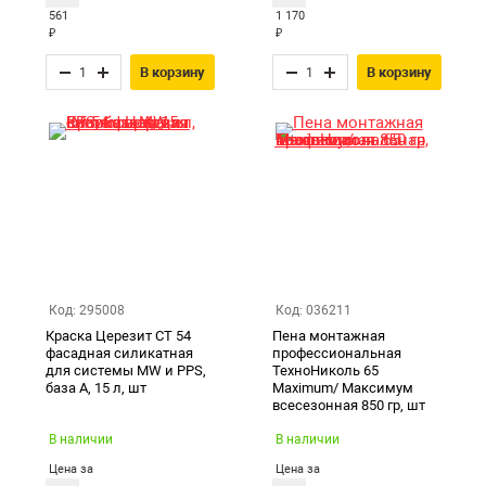
561
1 170
₽
₽
В корзину
В корзину
Код: 295008
Код: 036211
Краска Церезит CT 54
Пена монтажная
фасадная силикатная
профессиональная
для системы MW и PPS,
ТехноНиколь 65
база А, 15 л, шт
Maximum/ Максимум
всесезонная 850 гр, шт
В наличии
В наличии
Цена за
Цена за