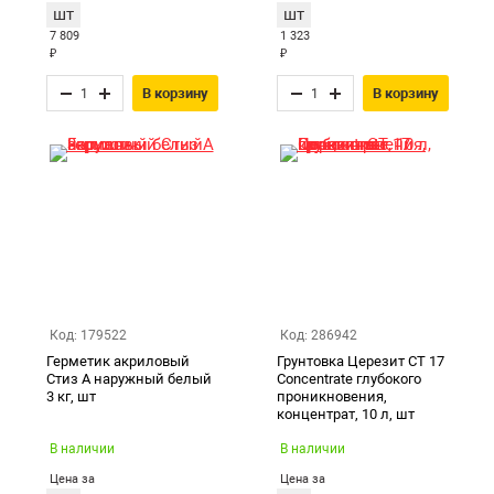
шт
шт
7 809
1 323
₽
₽
В корзину
В корзину
Код: 179522
Код: 286942
Герметик акриловый
Грунтовка Церезит CT 17
Стиз А наружный белый
Concentrate глубокого
3 кг, шт
проникновения,
концентрат, 10 л, шт
В наличии
В наличии
Цена за
Цена за