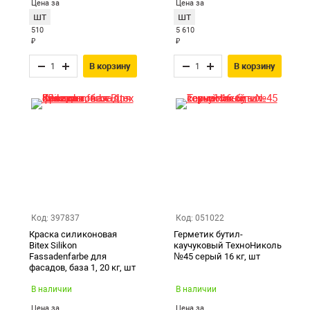
Цена за
Цена за
шт
шт
510
5 610
₽
₽
В корзину
В корзину
Код: 397837
Код: 051022
Краска силиконовая
Герметик бутил-
Bitex Silikon
каучуковый ТехноНиколь
Fassadenfarbe для
№45 серый 16 кг, шт
фасадов, база 1, 20 кг, шт
В наличии
В наличии
Цена за
Цена за