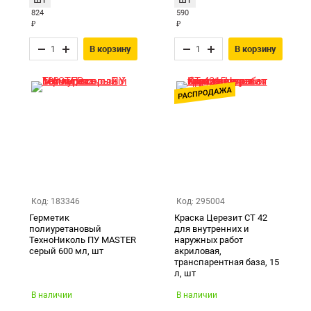
824
590
₽
₽
В корзину
В корзину
Код: 183346
Код: 295004
Герметик
Краска Церезит CT 42
полиуретановый
для внутренних и
ТехноНиколь ПУ MASTER
наружных работ
серый 600 мл, шт
акриловая,
транспарентная база, 15
л, шт
В наличии
В наличии