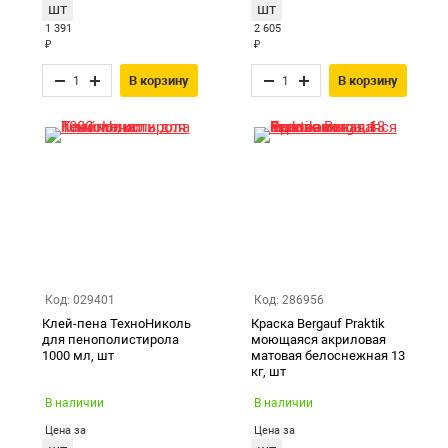
шт
шт
1 391
2 605
₽
₽
В корзину
В корзину
Код: 029401
Код: 286956
Клей-пена ТехноНиколь
Краска Bergauf Praktik
для пенополистирола
моющаяся акриловая
1000 мл, шт
матовая белоснежная 13
кг, шт
В наличии
В наличии
Цена за
Цена за