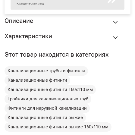
юридических лиц
Описание
Тройник для наружной канализации 45 градусов ПП
Характеристики
160х110х160 мм, шт купить в Новом Уренгое по оптовой
цене в интернет магазине СтройПлатформа.
Вес:
1.667 кг
Этот товар находится в категориях
Тройник предназначен для подключения к трубопроводу
Тип фитинга:
Тройник
наружной канализации диаметром 160 мм
Наружная
дополнительного ответвления диаметром 110 мм под
Назначение:
Канализационные трубы и фитинги
углом 45 градусов.
канализация
Канализационные фитинги
Цвет:
Оранжевый
Канализационные фитинги 160х110 мм
Диаметр:
160-110 мм
Тройники для канализационных труб
Материал:
Полипропилен
Фитинги для наружной канализации
Угол:
45 градусов
Канализационные фитинги рыжие
Канализационные фитинги рыжие 160х110 мм