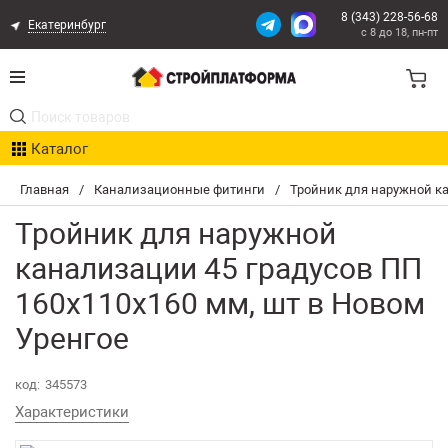
8 (343) 228-56-68
Екатеринбург
с 8 до 18, пн-пт
Акции
Каталог
Расчет доставки
Главная
/
Канализационные фитинги
/
Тройник для наружной ка
Организациям
Тройник для наружной
Опыт поставок
канализации 45 градусов ПП
160х110х160 мм, шт в Новом
Статьи
Уренгое
Контакты
код:
345573
Оплата и Доставка
Характеристики
Возврат товара