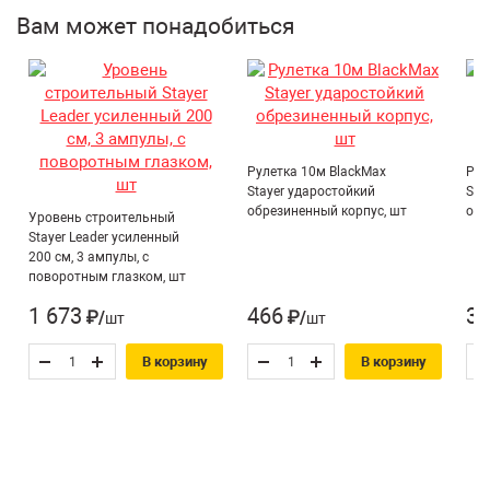
Вам может понадобиться
Рулетка 10м BlackMax
Рул
Stayer ударостойкий
Sta
обрезиненный корпус, шт
обр
Уровень строительный
Stayer Leader усиленный
200 см, 3 ампулы, с
поворотным глазком, шт
1 673
466
31
₽/шт
₽/шт
В корзину
В корзину