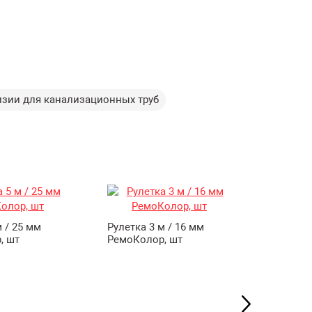
изии для канализационных труб
м / 25 мм
Рулетка 3 м / 16 мм
Респира
, шт
РемоКолор, шт
РемоКол