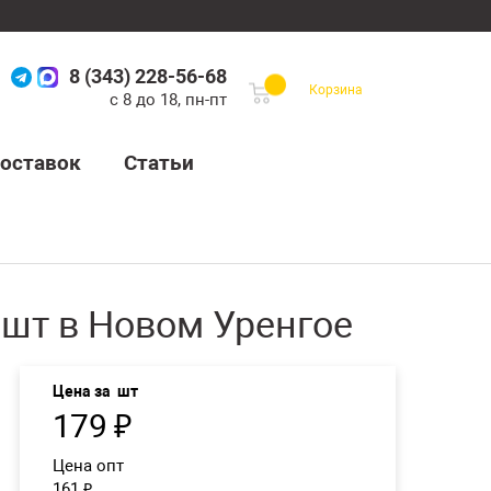
8 (343) 228-56-68
Корзина
с 8 до 18, пн-пт
оставок
Статьи
 шт в Новом Уренгое
Цена за
шт
179
₽
Цена опт
161
₽