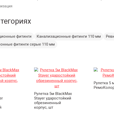
лизация
атегориях
ционные фитинги
Канализационные фитинги 110 мм
Рев
онные фитинги серые 110 мм
Рулетка 5 
РемоКолор
Рулетка 5м BlackMax
er
Stayer ударостойкий
обрезиненный
й
корпус, шт