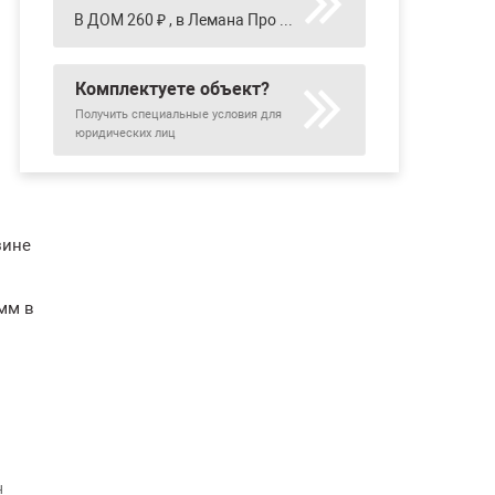
В ДОМ 260 ₽ , в Лемана Про 260 ₽ , в Петрович 262 ₽ , в Проконсим 206 ₽ , в Сантехкомплект-Урал 263 ₽ , в Сатурн 330 ₽ , в Строительный двор 311 ₽
Комплектуете объект?
Получить специальные условия для
юридических лиц
зине
мм в
н