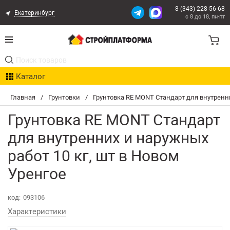
8 (343) 228-56-68
Екатеринбург
с 8 до 18, пн-пт
Акции
Каталог
Расчет доставки
Главная
/
Грунтовки
/
Грунтовка RE MONT Стандарт для внутренни
Организациям
Грунтовка RE MONT Стандарт
Опыт поставок
для внутренних и наружных
работ 10 кг, шт в Новом
Статьи
Уренгое
Контакты
код:
093106
Оплата и Доставка
Характеристики
Возврат товара