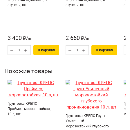
Расход на 1 м2 (кг):
0,1 кг
При размораживании при комнатой температуре
ступени, шт
ступени, шт
сту
восстанавливает потребительские свойства.
Область применения* :
Полы, Стены, Фасад
3 400
2 660
2 
₽/шт
₽/шт
В корзину
В корзину
Похожие товары
Грунтовка КРЕПС
Гру
Праймер, морозостойкая,
кон
10 л, шт
мор
Грунтовка КРЕПС Грунт
Усиленный
морозостойкий глубокого