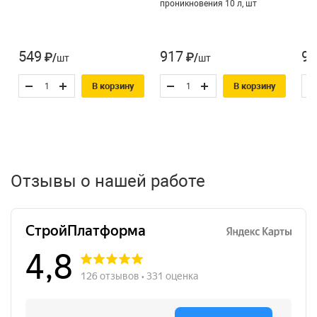
проникновения 10 л, шт
549
917
98
₽/шт
₽/шт
В корзину
В корзину
Отзывы о нашей работе