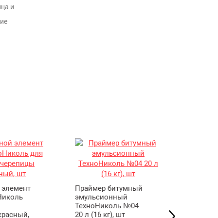
ца и
ие
Прайме
ТехноН
 элемент
Праймер битумный
20 л (16 
Николь
эмульсионный
ТехноНиколь №04
красный,
20 л (16 кг), шт