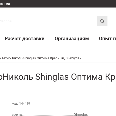
кансии
Расчет доставки
Организациям
Опыт п
 ТехноНиколь Shinglas Оптима Красный, 3 м2/упак
оНиколь Shinglas Оптима Кр
код:
144419
Бренд:
Shinglas