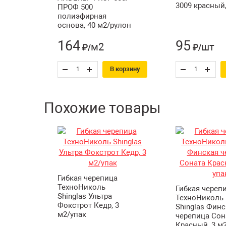
3009 красный
ПРОФ 500
полиэфирная
основа, 40 м2/рулон
164
95
м2
шт
₽/
₽/
В корзину
Похожие товары
Гибкая черепица
ТехноНиколь
Гибкая череп
Shinglas Ультра
ТехноНиколь
Фокстрот Кедр, 3
Shinglas Финс
м2/упак
черепица Сон
Красный, 3 м