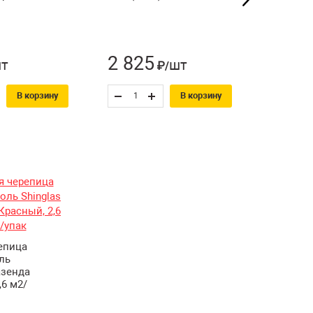
2 825
5 25
т
шт
₽/
В корзину
В корзину
епица
ль
азенда
,6 м2/