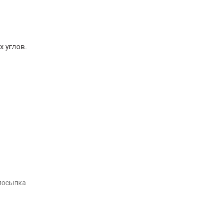
х углов.
посыпка