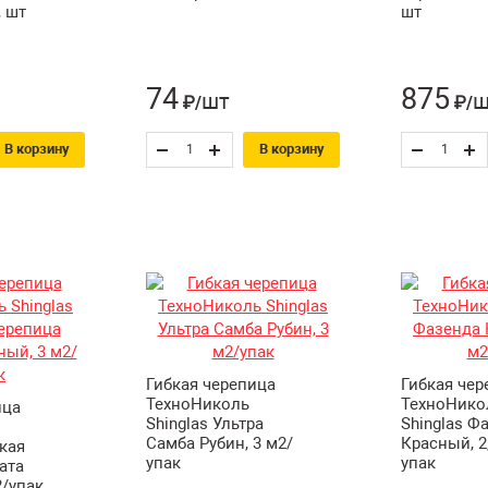
, шт
шт
74
875
шт
ш
₽/
₽/
В корзину
В корзину
Гибкая черепица
Гибкая чер
ТехноНиколь
ТехноНико
ица
Shinglas Ультра
Shinglas Ф
Самба Рубин, 3 м2/
Красный, 2
кая
упак
упак
ата
2/упак