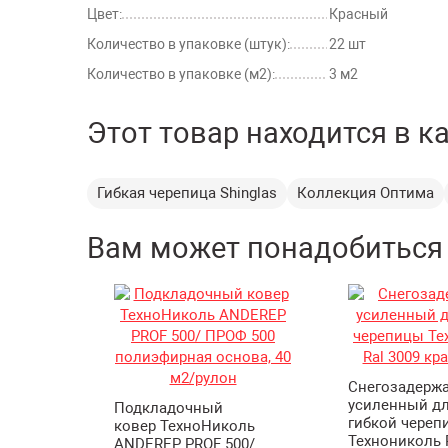
Цвет:
Красный
Количество в упаковке (штук):
22 шт
Количество в упаковке (м2):
3 м2
Этот товар находится в к
Гибкая черепица Shinglas
Коллекция Оптима
Вам может понадобиться
Снегозадерж
усиленный д
Подкладочный
гибкой череп
ковер ТехноНиколь
Технониколь 
ANDEREP PROF 500/