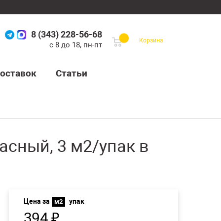
8 (343) 228-56-68
Корзина
с 8 до 18, пн-пт
оставок
Статьи
асный, 3 м2/упак в
Цена за
упак
м2
394
₽