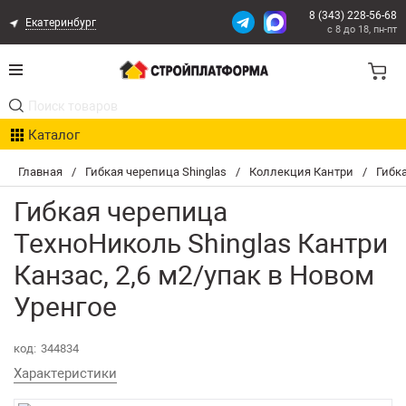
8 (343) 228-56-68
Екатеринбург
с 8 до 18, пн-пт
Акции
Каталог
Расчет доставки
Главная
/
Гибкая черепица Shinglas
/
Коллекция Кантри
/
Гибка
Организациям
Гибкая черепица
Опыт поставок
ТехноНиколь Shinglas Кантри
Канзас, 2,6 м2/упак в Новом
Статьи
Уренгое
Контакты
код:
344834
Оплата и Доставка
Характеристики