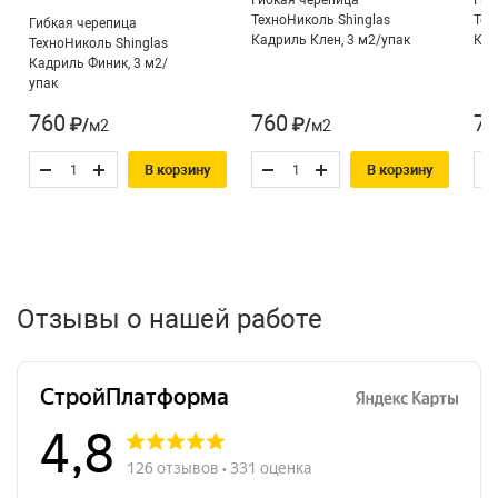
Гибкая черепица
Гиб
ТехноНиколь Shinglas
Тех
Гибкая черепица
Кадриль Клен, 3 м2/упак
Кад
ТехноНиколь Shinglas
Кадриль Финик, 3 м2/
упак
760
760
76
₽/м2
₽/м2
В корзину
В корзину
Отзывы о нашей работе