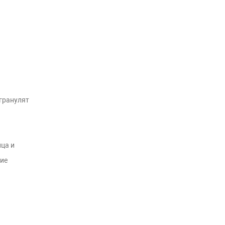
гранулят
ца и
ие