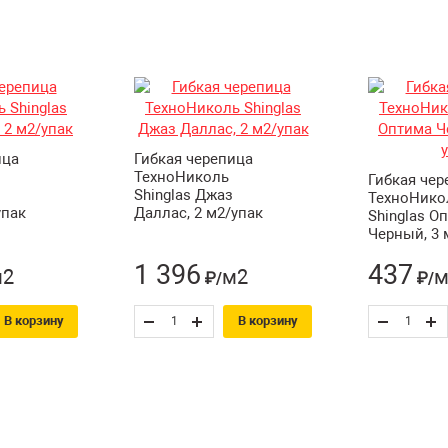
ица
Гибкая черепица
ТехноНиколь
Гибкая чер
Shinglas Джаз
ТехноНико
упак
Даллас, 2 м2/упак
Shinglas О
Черный, 3 
1 396
437
м2
м2
м
₽/
₽/
В корзину
В корзину