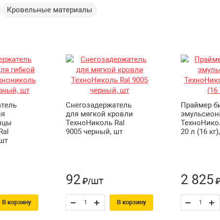
Кровельные материалы
атель
Снегозадержатель
Праймер б
ля
для мягкой кровли
эмульсио
ицы
ТехноНиколь Ral
ТехноНико
Ral
9005 черный, шт
20 л (16 кг)
 шт
92
2 825
шт
₽/
₽
В корзину
В корзину