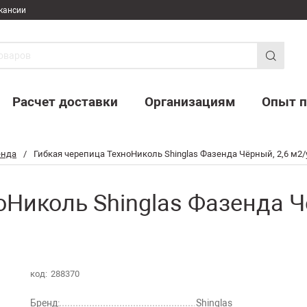
кансии
Расчет доставки
Организациям
Опыт п
енда
/
Гибкая черепица ТехноНиколь Shinglas Фазенда Чёрный, 2,6 м2/
оНиколь Shinglas Фазенда Чё
код:
288370
Бренд:
Shinglas