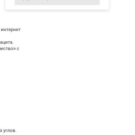
 интернет
ацита.
ество» с
х углов.