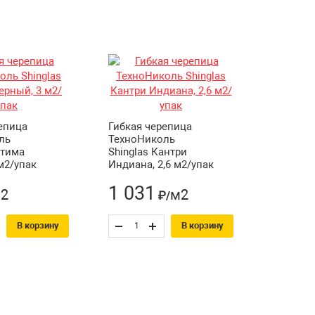
епица
Гибкая черепица
ль
ТехноНиколь
птима
Shinglas Кантри
м2/упак
Индиана, 2,6 м2/упак
1 031
2
м2
₽/
В корзину
В корзину