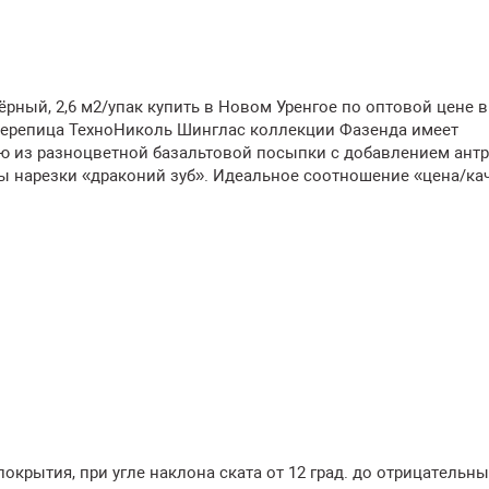
ёрный, 2,6 м2/упак купить в Новом Уренгое по оптовой цене в
черепица ТехноНиколь Шинглас коллекции Фазенда имеет
ую из разноцветной базальтовой посыпки с добавлением антр
 нарезки «драконий зуб». Идеальное соотношение «цена/кач
крытия, при угле наклона ската от 12 град. до отрицательны