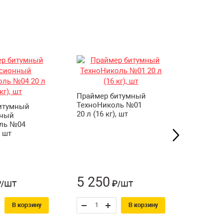
Прайме
Isobox 20
Праймер битумный
шт
ТехноНиколь №01
итумный
20 л (16 кг), шт
нный
ль №04
, шт
5 250
3 89
шт
шт
/
₽/
В корзину
В корзину