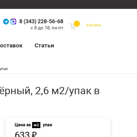
8 (343) 228-56-68
Корзина
с 8 до 18, пн-пт
оставок
Статьи
упак
рный, 2,6 м2/упак в
Цена за
упак
м2
633
₽