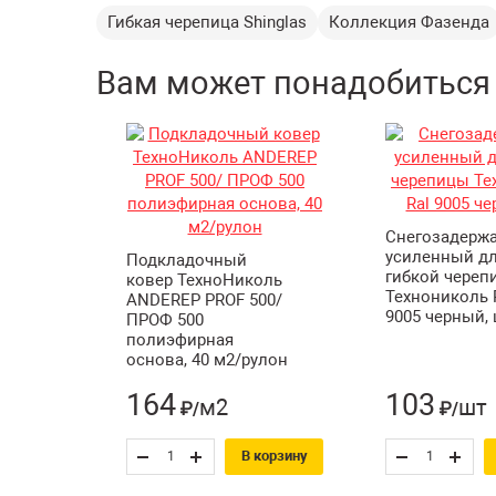
Гибкая черепица Shinglas
Коллекция Фазенда
Вам может понадобиться
Снегозадерж
усиленный д
Подкладочный
гибкой череп
ковер ТехноНиколь
Технониколь 
ANDEREP PROF 500/
9005 черный,
ПРОФ 500
полиэфирная
основа, 40 м2/рулон
164
103
м2
шт
₽/
₽/
В корзину