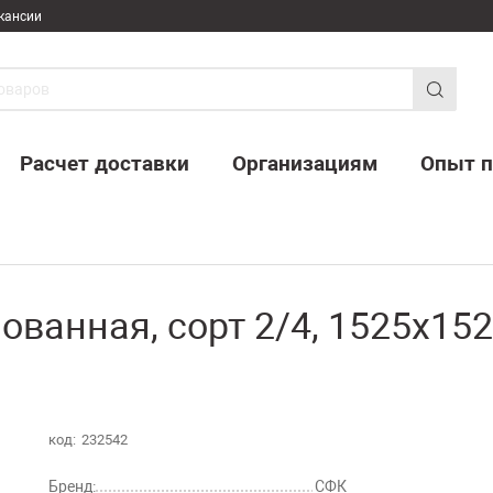
кансии
Расчет доставки
Организациям
Опыт п
ванная, сорт 2/4, 1525х152
код:
232542
Бренд:
СФК