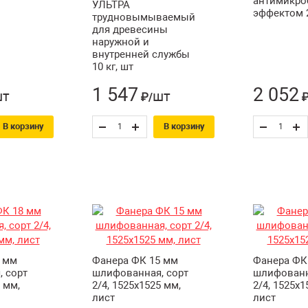
антимикр
УЛЬТРА
эффектом 2
трудновымываемый
для древесины
наружной и
внутренней службы
10 кг, шт
1 547
2 052
шт
шт
₽/
₽
В корзину
В корзину
 мм
Фанера ФК 15 мм
Фанера ФК
 сорт
шлифованная, сорт
шлифованн
5 мм,
2/4, 1525х1525 мм,
2/4, 1525х1
лист
лист