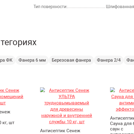
Тип поверхности:
Шлифованна
атегориях
ра ФК
Фанера 6 мм
Березовая фанера
Фанера 2/4
Фа
Сенеж
Антисепти
 кг, шт
Сауна для 
саун с
Антисептик Сенеж