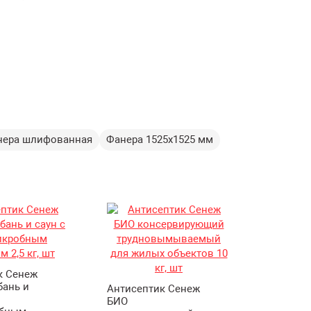
я
нера шлифованная
Фанера 1525х1525 мм
к Сенеж
бань и
Антисептик Сенеж
БИО
Уровень