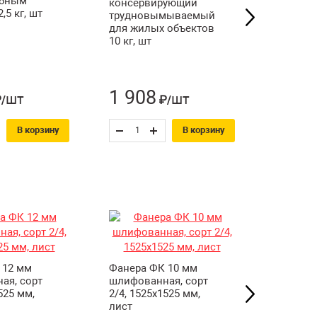
обным
консервирующий
строите
,5 кг, шт
трудновымываемый
Leader 
для жилых объектов
200 см, 
10 кг, шт
поворо
глазком
1 908
1 67
шт
шт
/
₽/
В корзину
В корзину
 12 мм
Фанера ФК 10 мм
Фанера 
ая, сорт
шлифованная, сорт
шлифова
525 мм,
2/4, 1525х1525 мм,
2/4, 152
лист
лист